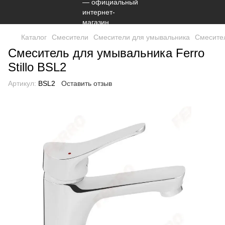
Каталог
Смесители
Смесители для умывальника
Смесите
Смеситель для умывальника Ferro
Stillo BSL2
Артикул:
BSL2
Оставить отзыв