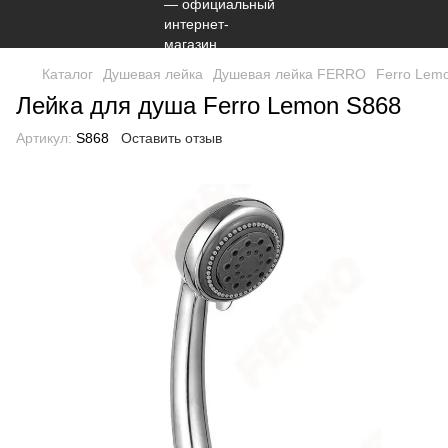
Каталог
Душевая лейка
Душевая лейка FERRO
Ferro Lem
Лейка для душа Ferro Lemon S868
Артикул:
S868
Оставить отзыв