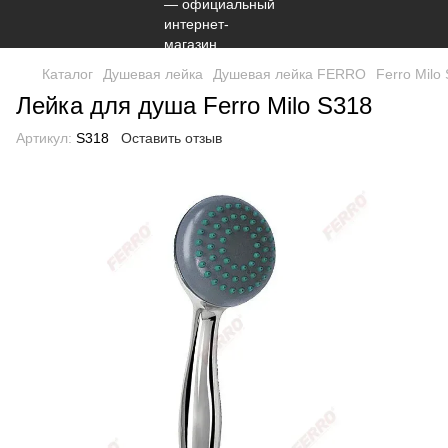
Каталог
Душевая лейка
Душевая лейка FERRO
Ferro Milo
Лейка для душа Ferro Milo S318
Артикул:
S318
Оставить отзыв